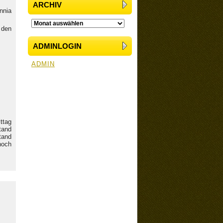
ARCHIV
nnia
 den
ADMINLOGIN
ADMIN
ttag
tand
tand
noch