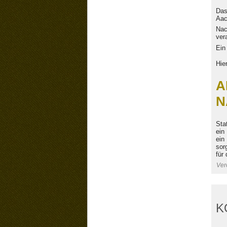
Das
Aac
Nac
ver
Ein
Hie
A
N
Sta
ein
ein
sor
für
Verö
K