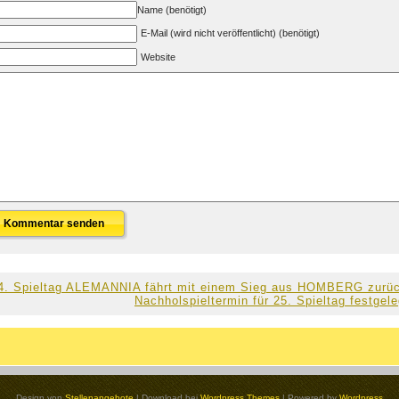
Name (benötigt)
E-Mail (wird nicht veröffentlicht) (benötigt)
Website
4. Spieltag ALEMANNIA fährt mit einem Sieg aus HOMBERG zurü
Nachholspieltermin für 25. Spieltag festgele
Design von
Stellenangebote
| Download bei
Wordpress Themes
| Powered by
Wordpress