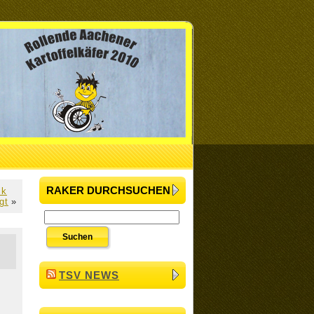
RAKER DURCHSUCHEN
ck
gt
»
TSV NEWS