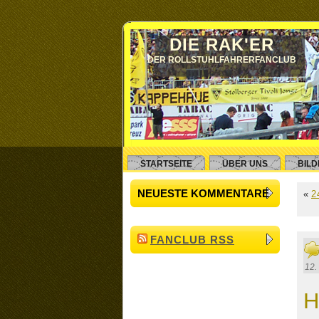
DIE RAK'ER
DER ROLLSTUHLFAHRERFANCLUB
STARTSEITE
ÜBER UNS
BIL
NEUESTE KOMMENTARE
«
2
FANCLUB RSS
12.
H