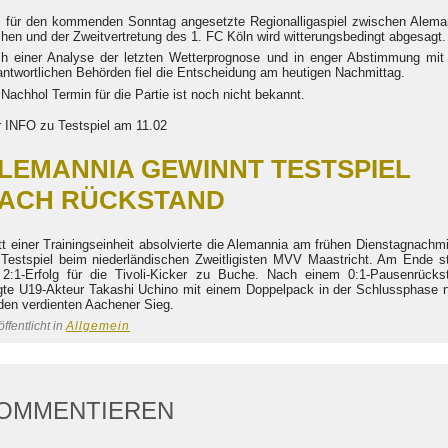
 für den kommenden Sonntag angesetzte Regionalligaspiel zwischen Alema
hen und der Zweitvertretung des 1. FC Köln wird witterungsbedingt abgesagt.
h einer Analyse der letzten Wetterprognose und in enger Abstimmung mit
antwortlichen Behörden fiel die Entscheidung am heutigen Nachmittag.
 Nachhol Termin für die Partie ist noch nicht bekannt.
r INFO zu Testspiel am 11.02
LEMANNIA GEWINNT TESTSPIEL
ACH RÜCKSTAND
tt einer Trainingseinheit absolvierte die Alemannia am frühen Dienstagnachmi
 Testspiel beim niederländischen Zweitligisten MVV Maastricht. Am Ende s
 2:1-Erfolg für die Tivoli-Kicker zu Buche. Nach einem 0:1-Pausenrücks
gte U19-Akteur Takashi Uchino mit einem Doppelpack in der Schlussphase 
 den verdienten Aachener Sieg.
ffentlicht in
Allgemein
OMMENTIEREN