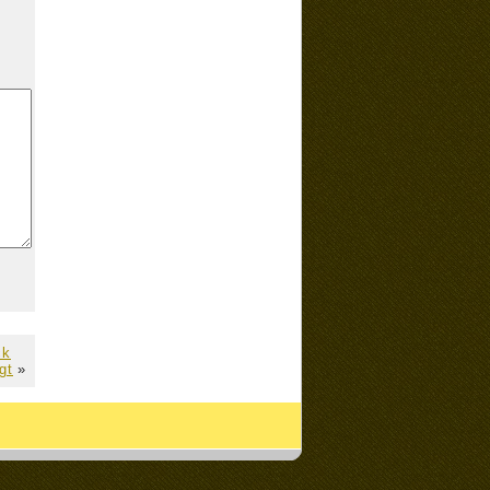
ck
gt
»