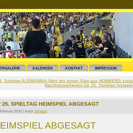
DERGALERIE
KALENDER
KONTAKT
IMPRESSUM
4. Spieltag ALEMANNIA fährt mit einem Sieg aus HOMBERG zurü
Nachholspieltermin für 25. Spieltag festgele
25. SPIELTAG HEIMSPIEL ABGESAGT
 Februar 2020 | Autor
Jürgen
EIMSPIEL ABGESAGT