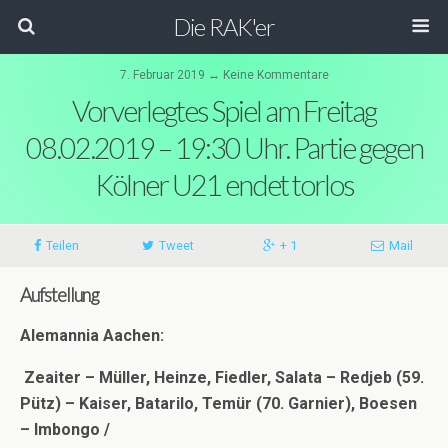
Die RAK'er
7. Februar 2019 ↔ Keine Kommentare
Vorverlegtes Spiel am Freitag
08.02.2019 – 19:30 Uhr. Partie gegen
Kölner U21 endet torlos
Teilen
Tweet
+ 1
Mail
Aufstellung
Alemannia Aachen:
Zeaiter – Müller, Heinze, Fiedler, Salata – Redjeb (59.
Pütz) – Kaiser, Batarilo, Temür (70. Garnier), Boesen
– Imbongo /