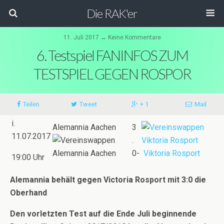
Die RAK'er
11. Juli 2017 ↔ Keine Kommentare
6. Testspiel FANINFOS ZUM
TESTSPIEL GEGEN ROSPOR
Teilen
Tweet
+ 1
Mail
i.
Alemannia Aachen
3
11.07.2017
.
0-
Viktoria Rosport
19:00 Uhr
Alemannia behält gegen Victoria Rosport mit 3:0 die
Oberhand
Den vorletzten Test auf die Ende Juli beginnende