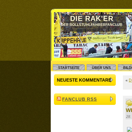
DIE RAK'ER
DER ROLLSTUHLFAHRERFANCLUB
STARTSEITE
ÜBER UNS
BIL
NEUESTE KOMMENTARE
«
D
FANCLUB RSS
W
28.