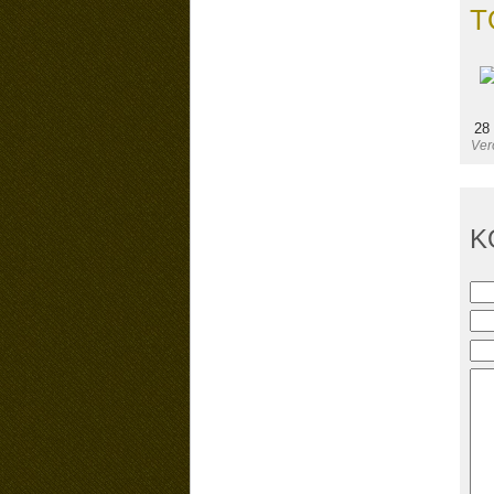
T
28
Verö
K