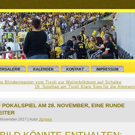
DERGALERIE
KALENDER
KONTAKT
IMPRESSUM
ie Blindenrepoter vom Tivoli zur Weiterbilkdung auf Schalke
19. Spieltag am Tivoli Klare Sieg für die Alemann
POKALSPIEL AM 28. NOVEMBER, EINE RUNDE
EITER
 November 2017 | Autor
Jürgen